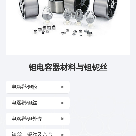
钽电容器材料与钽铌丝
电容器钽粉
电容器钽丝
电容器钽外壳
钽丝、铌丝及合金..